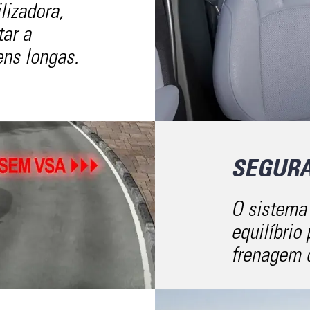
lizadora,
tar a
ens longas.
SEGUR
O sistema
equilíbrio 
frenagem 