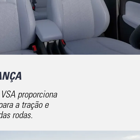
ANÇA
 VSA proporciona
para a tração e
das rodas.