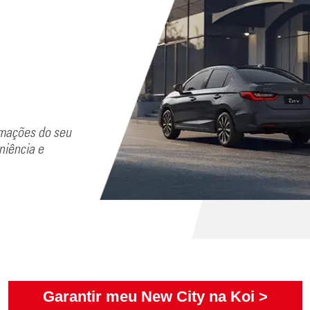
rmações do seu
niência e
Garantir meu New City na Koi >