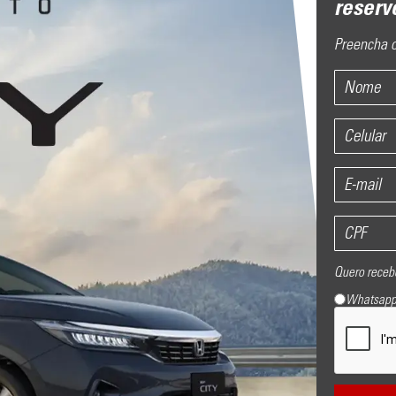
reserv
Preencha o
Quero receb
Whatsap