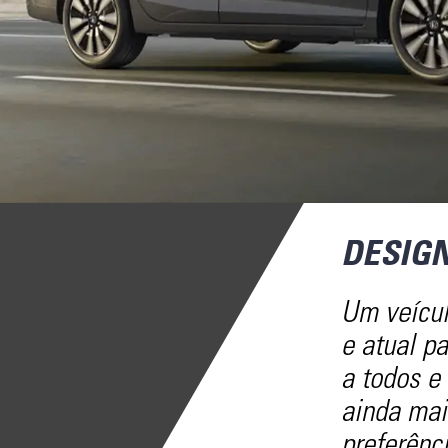
DESIG
Um veícu
e atual p
a todos e
ainda mai
preferênci