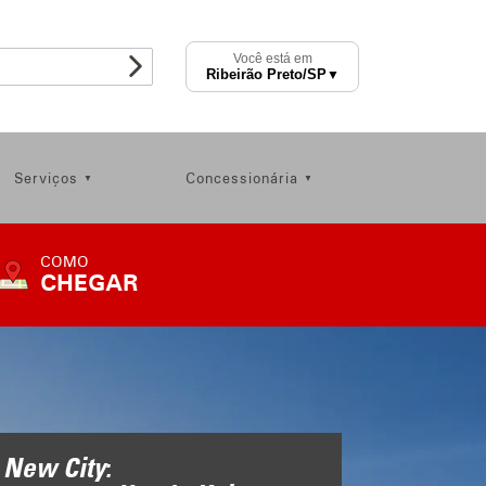
Você está em
Ribeirão Preto
/SP
▼
Serviços
Concessionária
COMO
CHEGAR
COMO
CHEGAR
New City: