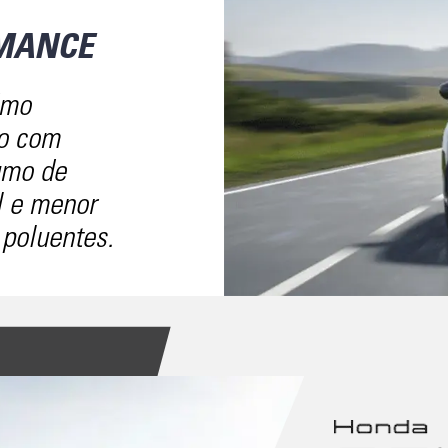
MANCE
imo
o com
umo de
l e menor
poluentes.