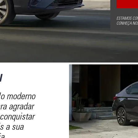
ESTAMOS CO
CONHEÇA NOS
N
lo moderno
ara agradar
 conquistar
s a sua
a.