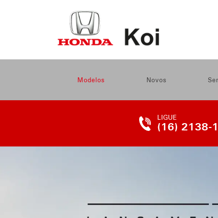
Modelos
Novos
Se
LIGUE
(16) 2138-
TELEFONE
DA
LOJA