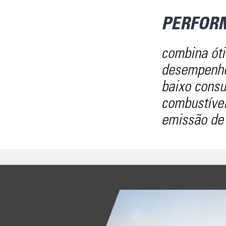
PERFOR
combina ót
desempenh
baixo cons
combustíve
emissão de 