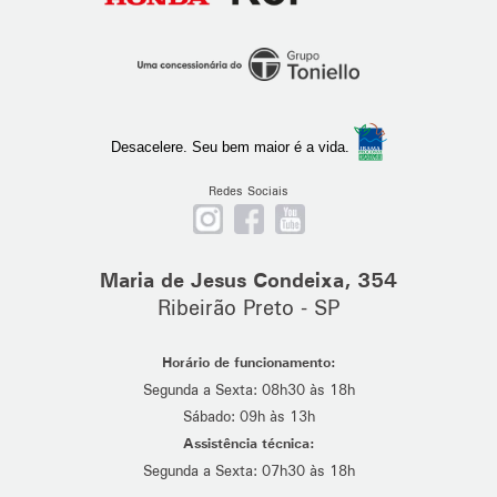
Ribeirão
Preto
Desacelere. Seu bem maior é a vida.
Redes Sociais
Nos
Curta
Se
siga
nossa
escreva
no
página
em
Maria de Jesus Condeixa, 354
Instagram
no
nosso
Ribeirão Preto - SP
Facebook
canal
no
Horário de funcionamento:
Youtube
Segunda a Sexta: 08h30 às 18h
Sábado: 09h às 13h
Assistência técnica:
Segunda a Sexta: 07h30 às 18h