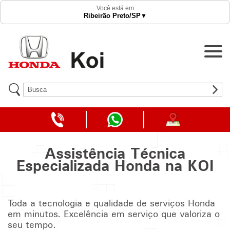
Acessórios
Você está em
Ribeirão Preto
/SP
▼
Revisões
Recall
Agendar Revisão
Contato
TELEFONE
WHATSAPP
COMO
Trabalhe conosco
DA
DA
CHEGAR
LOJA
LOJA
Assistência Técnica
Canal de Denúncia
Especializada Honda na KOI
Toda a tecnologia e qualidade de serviços Honda
em minutos. Excelência em serviço que valoriza o
seu tempo.