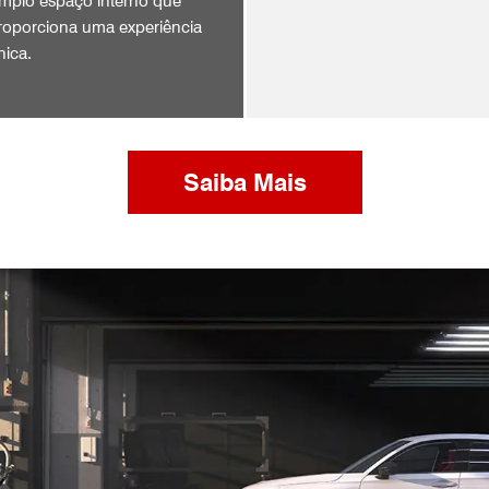
mplo espaço interno que
roporciona uma experiência
nica.
Saiba Mais