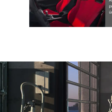
A
p
ú