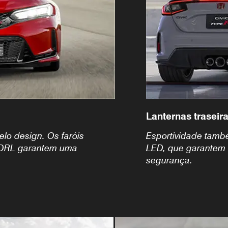
Lanternas trasei
lo design. Os faróis
Esportividade també
a DRL garantem uma
LED, que garantem 
segurança.