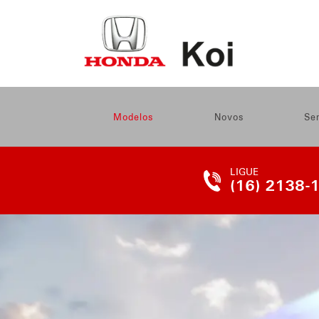
Modelos
Novos
Se
LIGUE
(16) 2138-
TELEFONE
DA
LOJA