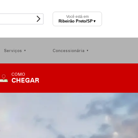
Você está em
Ribeirão Preto
/SP
▼
Serviços
Concessionária
COMO
CHEGAR
COMO
CHEGAR