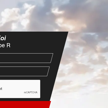
Koi
pe R