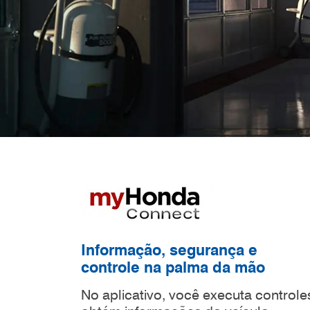
Informação, segurança e
controle na palma da mão
No aplicativo, você executa control