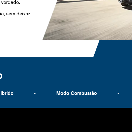
e verdade.
ia, sem deixar
o
-
-
íbrido
Modo Combustão