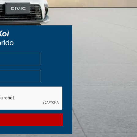
Koi
brido