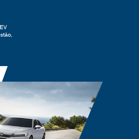
HEV
stão,