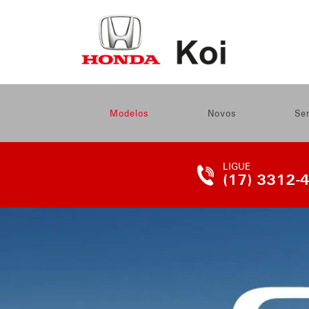
Modelos
Novos
Se
LIGUE
(17) 3312-
TELEFONE
DA
LOJA